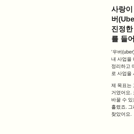
사랑이
버(Ub
진정한
를 들
‘우버(ub
내 사업을 
정리하고 
로 사업을
제 목표는 
거였어요. 
바꿀 수 있
흘렸죠. 
찾았어요.