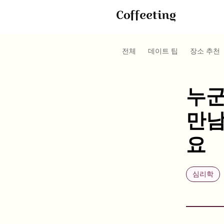
전체
데이트 팁
장소 추천
누군
만남
요
심리학