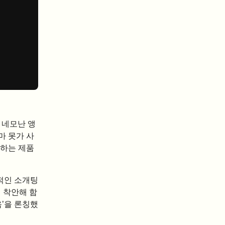
 네모난 앵
마 못가 사
원하는 제품
적인 소개팅
에 착안해 함
음’을 론칭했